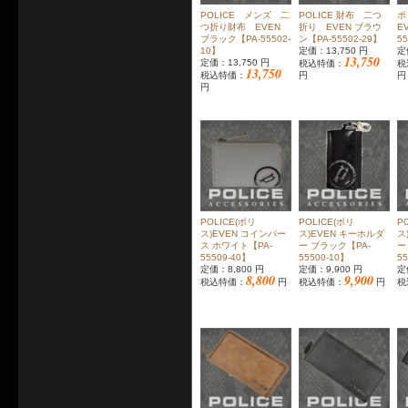
POLICE メンズ 二
POLICE 財布 二つ
ポ
つ折り財布 EVEN
折り EVEN ブラウ
E
ブラック【PA-55502-
ン【PA-55502-29】
5
10】
定価：13,750 円
定
13,750
定価：13,750 円
税込特価：
税
13,750
税込特価：
円
円
円
POLICE(ポリ
POLICE(ポリ
P
ス)EVEN コインパー
ス)EVEN キーホルダ
ス
ス ホワイト【PA-
ー ブラック【PA-
ー
55509-40】
55500-10】
5
定価：8,800 円
定価：9,900 円
定
8,800
9,900
税込特価：
円
税込特価：
円
税