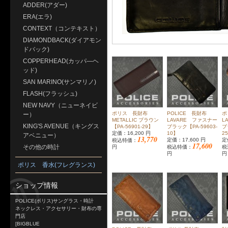
ADDER(アダー)
ERA(エラ)
CONTEXT（コンテキスト）
DIAMONDBACK(ダイアモン
ドバック)
COPPERHEAD(カッパ―ヘ
ッド)
SAN MARINO(サンマリノ)
FLASH(フラッシュ)
NEW NAVY（ニューネイビ
ポリス 長財布
POLICE 長財布
ポ
ー）
METALLIC ブラウン
LAVARE ファスナー
L
KING'S AVENUE（キングス
【PA-56901-29】
ブラック【PA-59603-
ブ
定価：16,200 円
10】
2
アベニュー）
13,770
定価：17,600 円
定
税込特価：
17,600
その他の時計
円
税込特価：
税
円
円
ポリス 香水(フレグランス)
ショップ情報
POLICE(ポリス)サングラス・時計
ネックレス・アクセサリー・財布の専
門店
[BIGBLUE