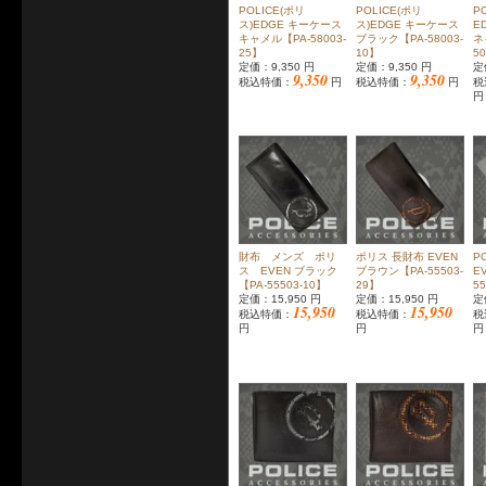
POLICE(ポリ
POLICE(ポリ
P
ス)EDGE キーケース
ス)EDGE キーケース
E
キャメル【PA-58003-
ブラック【PA-58003-
ネ
25】
10】
5
定価：9,350 円
定価：9,350 円
定
9,350
9,350
税込特価：
円
税込特価：
円
税
円
財布 メンズ ポリ
ポリス 長財布 EVEN
P
ス EVEN ブラック
ブラウン【PA-55503-
E
【PA-55503-10】
29】
5
定価：15,950 円
定価：15,950 円
定
15,950
15,950
税込特価：
税込特価：
税
円
円
円