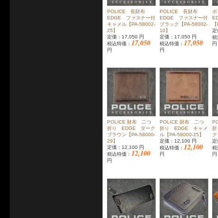
POLICE 長財布
POLICE 長財布
ポ
EDGE ファスナー付
EDGE ファスナー付
E
キャメル【PA-58002-
ブラック【PA-58002-
【
25】
10】
定
定価：17,050 円
定価：17,050 円
税
17,050
17,050
税込特価：
税込特価：
円
円
円
POLICE 財布 二つ
POLICE 財布 二つ
P
折り EDGE ダーク
折り EDGE キャメ
折
ブラウン【PA-58000-
ル【PA-58000-25】
ク
29】
定価：12,100 円
定
12,100
定価：12,100 円
税込特価：
税
12,100
税込特価：
円
円
円