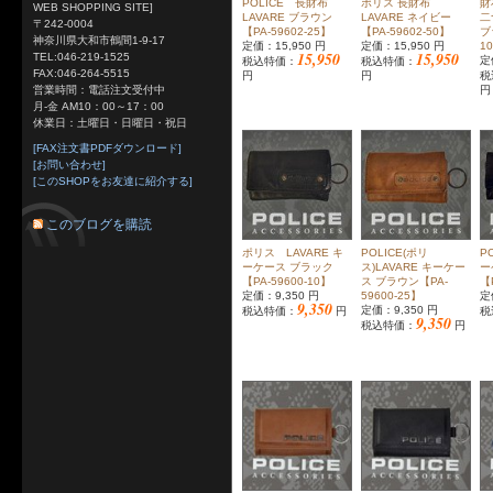
POLICE 長財布
ポリス 長財布
財
WEB SHOPPING SITE]
LAVARE ブラウン
LAVARE ネイビー
二
〒242-0004
【PA-59602-25】
【PA-59602-50】
ブ
神奈川県大和市鶴間1-9-17
定価：15,950 円
定価：15,950 円
1
15,950
15,950
TEL:046-219-1525
定
税込特価：
税込特価：
FAX:046-264-5515
円
円
税
円
営業時間：電話注文受付中
月-金 AM10：00～17：00
休業日：土曜日・日曜日・祝日
[FAX注文書PDFダウンロード]
[お問い合わせ]
[このSHOPをお友達に紹介する]
このブログを購読
ポリス LAVARE キ
POLICE(ポリ
P
ーケース ブラック
ス)LAVARE キーケー
ー
【PA-59600-10】
ス ブラウン【PA-
【
定価：9,350 円
59600-25】
定
9,350
定価：9,350 円
税込特価：
円
税
9,350
税込特価：
円