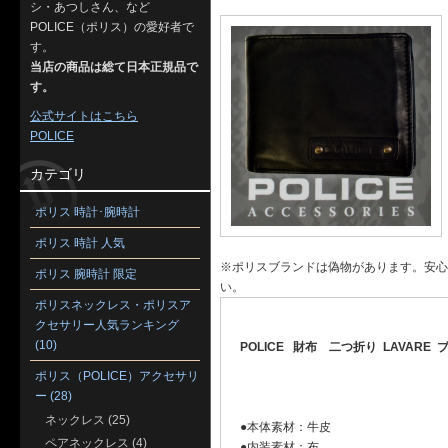
シ・あつしさん、など
POLICE（ポリス）の愛好者で
す。
当店の商品は総て日本正規品で
す。
公式サイトはこちら
POLICE
カテゴリ
ポリス 時計･腕時計
ポリス 時計 人気
※ポリスブランドは偽物があります。安心
ポリス 腕時計 限定
い。
ポリスネックレス・ポリスア
クセサリー人気ランキング
(10)
POLICE 財布 二つ折り LAVARE ブ
ポリス（POLICE）アクセサリ
ー (28)
ネックレス (25)
●本体素材：牛皮
ペアネックレス (4)
●内装素材：布