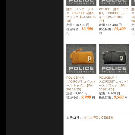
財布 メンズ ポリ
POLICE 財布 二つ
財
ス CIRCUIT 長財布
折り CIRCUIT カー
ス
ブラック【PA-56103-
キー【PA-56102-
り
10】
35】
5
定価：16,500 円
定価：15,400 円
定
16,500
15,400
税込特価：
税込特価：
税
円
円
円
POLICE(ポリ
POLICE(ポリ
ス)CIRCUIT コインパ
ス)CIRCUIT コインパ
ース キャメル【PA-
ース ブラック【PA-
56101-25】
56101-10】
定価：9,900 円
定価：9,900 円
9,900
9,900
税込特価：
円
税込特価：
円
カテゴリ
:
ポリス(POLICE)財布