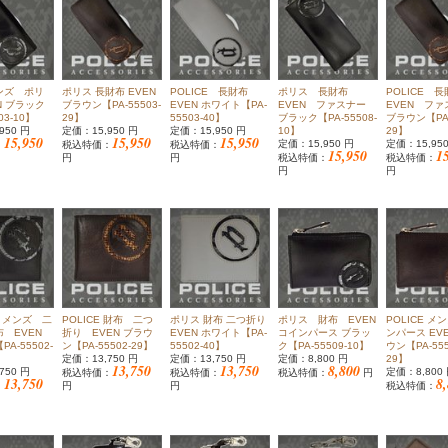
ンズ ポリ
ポリス 長財布 EVEN
POLICE 長財布
ポリス 長財布
POLICE 
N ブラック
ブラウン【PA-55503-
EVEN ホワイト【PA-
EVEN ファスナー
EVEN フ
03-10】
29】
55503-40】
ブラック【PA-55508-
ブラウン【PA-
950 円
定価：15,950 円
定価：15,950 円
10】
29】
15,950
15,950
15,950
定価：15,950 円
定価：15,95
：
税込特価：
税込特価：
15,950
1
円
円
税込特価：
税込特価：
円
円
E メンズ 二
POLICE 財布 二つ
ポリス 財布 二つ折り
ポリス 財布 EVEN
POLICE メ
 EVEN
折り EVEN ブラウ
EVEN ホワイト【PA-
コインパース ブラッ
ンパース EV
A-55502-
ン【PA-55502-29】
55502-40】
ク【PA-55509-10】
ウン【PA-555
定価：13,750 円
定価：13,750 円
定価：8,800 円
29】
13,750
13,750
8,800
750 円
定価：8,800
税込特価：
税込特価：
税込特価：
円
13,750
8
：
円
円
税込特価：