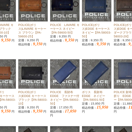
VARE キ
POLICE(ポリ
POLICE LAVARE キ
POLICE(ポリ
POLICE(ポリ
 ブラック
ス)LAVARE キーケー
ーケース ネイビー
ス)EDGE キーケース
ス)EDGE 
00-10】
ス ブラウン【PA-
【PA-59600-50】
ネイビー【PA-58003-
ダークブラウン
50 円
59600-25】
定価：9,350 円
50】
58003-29】
9,350
9,350
定価：9,350 円
定価：9,350 円
定価：9,350
：
円
税込特価：
円
9,350
9,350
9
税込特価：
円
税込特価：
円
税込特価：
(ポリ
POLICE(ポリ
POLICE 長財布
ポリス 長財布
POLICE 財
E キーケース
ス)EDGE キーケース
EDGE ファスナー付
EDGE ネイビー
折り EDG
A-58003-
ブラック【PA-58003-
ネイビー【PA-58002-
【PA-58001-50】
ー【PA-5800
10】
50】
定価：15,950 円
定価：11,88
15,950
1
50 円
定価：9,350 円
定価：17,050 円
税込特価：
税込特価：
9,350
9,350
17,050
：
円
税込特価：
円
税込特価：
円
円
円