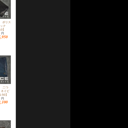
 ポリス
ラック
-10】
0 円
5,950
布 二つ
E ネイビ
1-50】
0 円
2,100