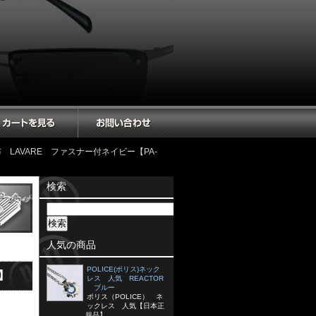
 LAVARE ファスナー付ネイビー【PA-
検索
人気の商品
POLICE(ポリス)ネック
】
レス 人気 REACTOR
ブルー
ポリス（POLICE） ネ
ックレス 人気【日本正
規品】