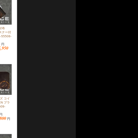
長財布
ァスナー付
55508-
0 円
5,950
ンズ コイ
EN ブラ
09-
 円
,800
円