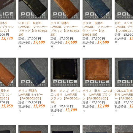
長財布
POLICE 長財布
ポリス 長財布
ポリス 長財布
財布 メンズ
IC ブラウン
LAVARE ファスナー
LAVARE ファスナー
LAVARE ファスナー
LAVARE ブ
01-29】
ブラック【PA-59603-
ブラウン【PA-59603-
付ネイビー【PA-
【PA-59602
200 円
10】
25】
59603-50】
定価：15,95
13,770
1
定価：17,600 円
定価：17,600 円
定価：17,600 円
：
税込特価：
17,600
17,600
17,600
税込特価：
税込特価：
税込特価：
円
円
円
円
E 長財布
ポリス 長財布
財布 メンズ ポリス
ポリス 財布 二つ折
POLICE 財
 ブラウン
LAVARE ネイビー
二つ折り LAVARE
り LAVARE ブラウ
折り LAVAR
02-25】
【PA-59602-50】
ブラック【PA-59601-
ン【PA-59601-25】
ー【PA-5960
950 円
定価：15,950 円
10】
定価：12,100 円
定価：12,10
15,950
15,950
12,100
1
定価：12,100 円
：
税込特価：
税込特価：
税込特価：
12,100
円
税込特価：
円
円
円