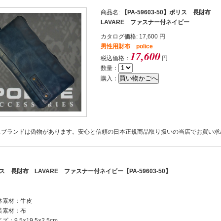
商品名:
【PA-59603-50】ポリス 長財布
LAVARE ファスナー付ネイビー
カタログ価格: 17,600 円
男性用財布 police
17,600
税込価格：
円
数量：
購入：
スブランドは偽物があります。安心と信頼の日本正規商品取り扱いの当店でお買い求
ス 長財布 LAVARE ファスナー付ネイビー【PA-59603-50】
体素材：牛皮
装素材：布
ズ：9.5×19.5×2.5cm