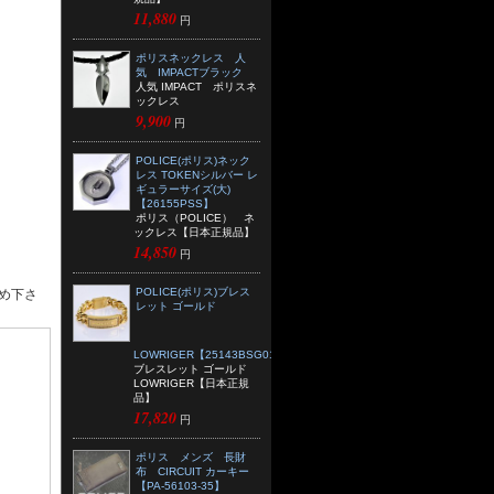
11,880
円
ポリスネックレス 人
気 IMPACTブラック
人気 IMPACT ポリスネ
ックレス
9,900
円
POLICE(ポリス)ネック
レス TOKENシルバー レ
ギュラーサイズ(大)
【26155PSS】
ポリス（POLICE） ネ
ックレス【日本正規品】
14,850
円
POLICE(ポリス)ブレス
め下さ
レット ゴールド
LOWRIGER【25143BSG01】
ブレスレット ゴールド
LOWRIGER【日本正規
品】
17,820
円
ポリス メンズ 長財
布 CIRCUIT カーキー
【PA-56103-35】