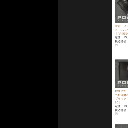
財布 メ
ス EVE
【PA-555
定価：15,
税込特価
円
POLIC
つ折り財布
ブラック【P
10】
定価：13,
税込特価
円