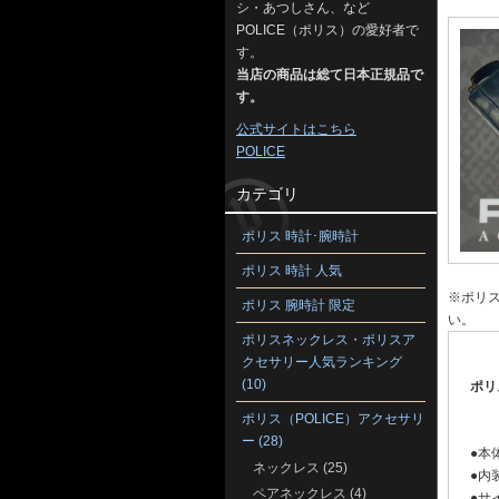
シ・あつしさん、など
POLICE（ポリス）の愛好者で
す。
当店の商品は総て日本正規品で
す。
公式サイトはこちら
POLICE
カテゴリ
ポリス 時計･腕時計
ポリス 時計 人気
※ポリ
ポリス 腕時計 限定
い。
ポリスネックレス・ポリスア
クセサリー人気ランキング
(10)
ポリ
ポリス（POLICE）アクセサリ
ー (28)
●本
ネックレス (25)
●内
ペアネックレス (4)
●サイ