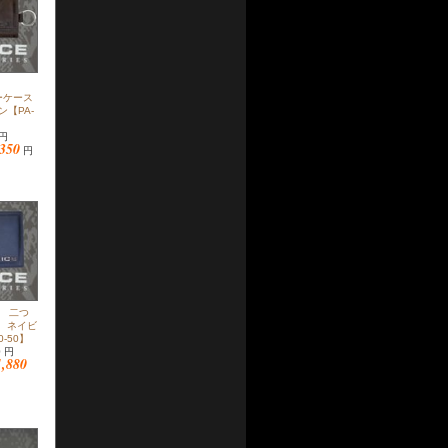
キーケース
【PA-
 円
,350
円
布 二つ
E ネイビ
0-50】
0 円
1,880