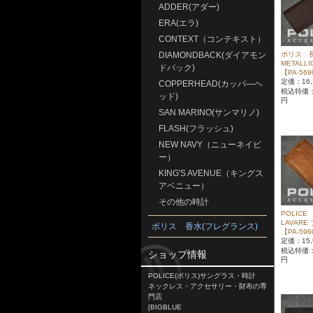
ADDER(アダー)
ERA(エラ)
CONTEXT（コンテキスト）
DIAMONDBACK(ダイアモン
ポリス 
METALL
ドバック)
【PA-569
定価：16,
COPPERHEAD(カッパ―ヘ
税込特価
ッド)
円
SAN MARINO(サンマリノ)
FLASH(フラッシュ)
NEW NAVY（ニューネイビ
ー）
KING'S AVENUE（キングス
アベニュー）
その他の時計
POLIC
LAVARE
ポリス 香水(フレグランス)
【PA-596
定価：15,
税込特価
ショップ情報
円
POLICE(ポリス)サングラス・時計
ネックレス・アクセサリー・財布の専
門店
[BIGBLUE