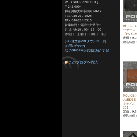
WEB SHOPPING SITE]
〒242-0004
神奈川県大和市鶴間1-9-17
TEL:046-219-1525
FAX:046-264-5515
営業時間：電話注文受付中
ポリス LA
月-金 AM10：00～17：00
ーケース
【PA-596
休業日：土曜日・日曜日・祝日
定価：9,3
[FAX注文書PDFダウンロード]
税込特価
[お問い合わせ]
[このSHOPをお友達に紹介する]
このブログを購読
POLICE
ス)EDG
キャメル【P
25】
定価：9,3
税込特価