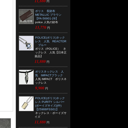
11,880
円
ポリス 長財布
METALLIC ブラウン
【PA-56901-29】
police 人気の財布
13,770
円
POLICE(ポリス)ネック
レス 人気 REACTOR
ブルー
ポリス（POLICE） ネ
ックレス 人気【日本正
規品】
11,880
円
ポリスネックレス 人
気 IMPACTブラック
人気 IMPACT ポリスネ
ックレス
9,900
円
POLICE(ポリス)ネック
レス PURITY シルバー
(ボーイズサイズ)(中)
【25988PSS01】
ネックレス・ボーイズサ
イズ
11,880
円