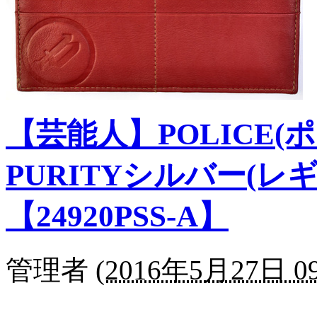
【芸能人】POLICE
PURITYシルバー(レ
【24920PSS-A】
管理者
(
2016年5月27日 09