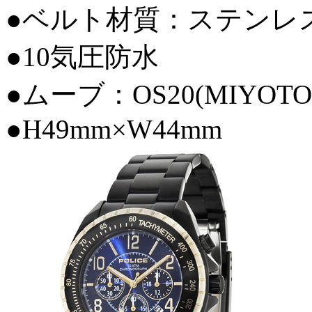
●ベルト材質：ステンレス
●10気圧防水
●ムーブ：OS20(MIYOTO
●H49mm×W44mm