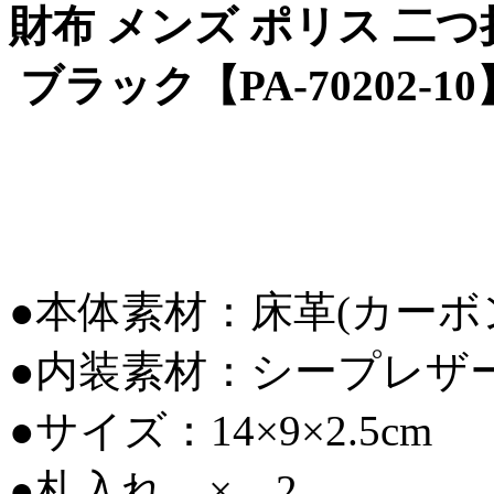
財布 メンズ ポリス 二つ
ブラック【PA-70202-10
●本体素材：床革(カー
●内装素材：シープレザ
●サイズ：14×9×2.5cm
●札入れ × 2