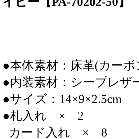
イビー【PA-70202-50】
●本体素材：床革(カー
●内装素材：シープレザ
●サイズ：14×9×2.5cm
●札入れ × 2
カード入れ × 8