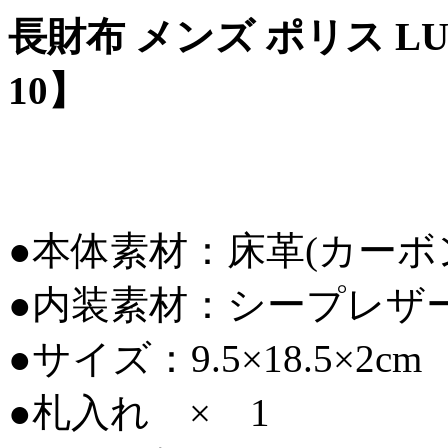
長財布 メンズ ポリス LUC
10】
●本体素材：床革(カー
●内装素材：シープレザ
●サイズ：9.5×18.5×2cm
●札入れ × 1