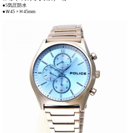
●5気圧防水
●Ｗ45 ×Ｈ45mm