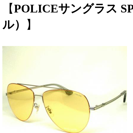
【
POLICEサングラス SPL
ル）
】