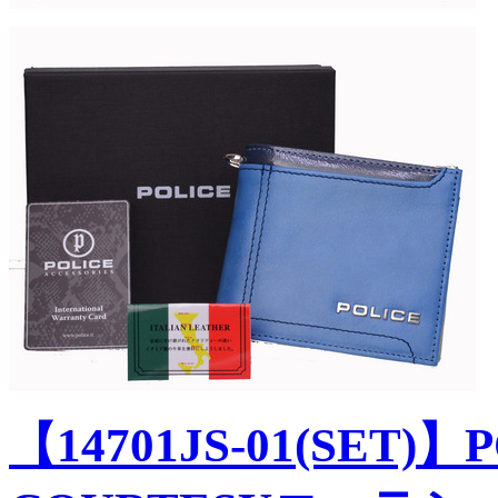
【14701JS-01(SET