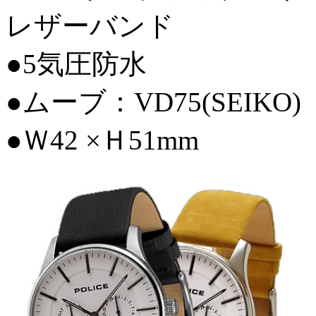
レザーバンド
●5気圧防水
●ムーブ：VD75(SEIKO)
●Ｗ42 ×Ｈ51mm