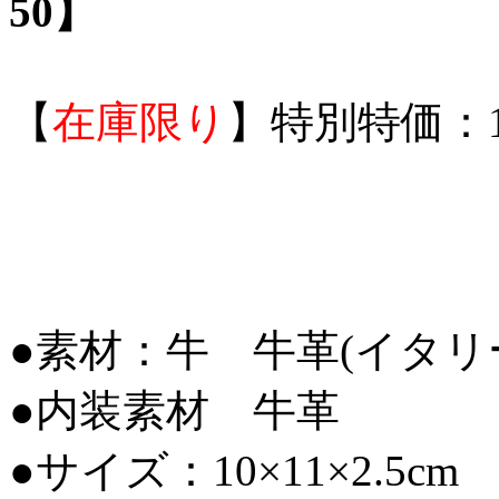
50】
【
在庫限り
】特別特価：1
●素材：牛 牛革(イタリ
●内装素材 牛革
●サイズ：10×11×2.5cm